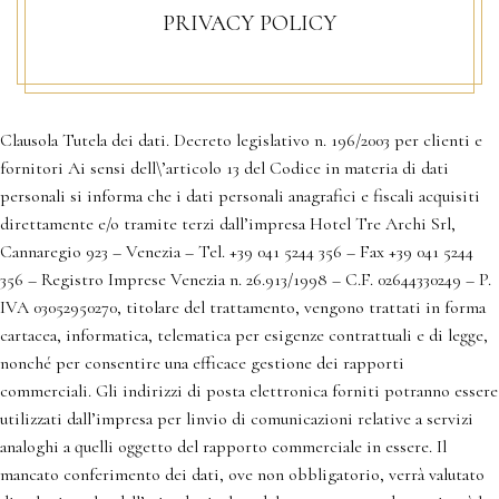
PRIVACY POLICY
Clausola Tutela dei dati. Decreto legislativo n. 196/2003 per clienti e
fornitori Ai sensi dell\’articolo 13 del Codice in materia di dati
personali si informa che i dati personali anagrafici e fiscali acquisiti
direttamente e/o tramite terzi dall’impresa Hotel Tre Archi Srl,
Cannaregio 923 – Venezia – Tel. +39 041 5244 356 – Fax +39 041 5244
356 – Registro Imprese Venezia n. 26.913/1998 – C.F. 02644330249 – P.
IVA 03052950270, titolare del trattamento, vengono trattati in forma
cartacea, informatica, telematica per esigenze contrattuali e di legge,
nonché per consentire una efficace gestione dei rapporti
commerciali. Gli indirizzi di posta elettronica forniti potranno essere
utilizzati dall’impresa per linvio di comunicazioni relative a servizi
analoghi a quelli oggetto del rapporto commerciale in essere. Il
mancato conferimento dei dati, ove non obbligatorio, verrà valutato