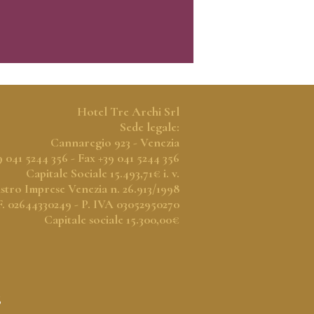
Hotel Tre Archi Srl
Sede legale:
Cannaregio 923 - Venezia
9 041 5244 356 - Fax +39 041 5244 356
Capitale Sociale 15.493,71€ i. v.
stro Imprese Venezia n. 26.913/1998
F. 02644330249 - P. IVA 03052950270
Capitale sociale 15.300,00€
6