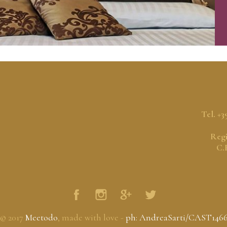
Tel. +3
Regi
C.
© 2017
Meetodo
, made with love -
ph: AndreaSarti/CAST146